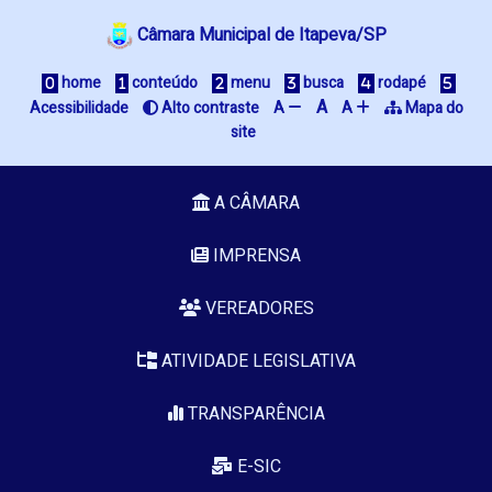
Câmara Municipal de Itapeva/SP
home
conteúdo
menu
busca
rodapé
A
Acessibilidade
Alto contraste
A
A
Mapa do
site
A CÂMARA
IMPRENSA
VEREADORES
ATIVIDADE LEGISLATIVA
TRANSPARÊNCIA
E-SIC