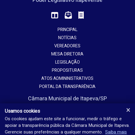
Poder Legislativo Itapevense
PRINCIPAL
NOTÍCIAS
VEREADORES
MESA DIRETORA
LEGISLAÇÃO
PROPOSITURAS
ATOS ADMININISTRATIVOS
PORTAL DA TRANSPARÊNCIA
Câmara Municipal de Itapeva/SP
Avenida Vaticano, 1135
Usamos cookies
Jardim Europa - Itapeva - SP - Brasil
Os cookies ajudam este site a funcionar, medir o tráfego e
apoiar a transparência pública da Câmara Municipal de Itapeva.
(15) 3524-9200
Gerencie suas preferências a qualquer momento.
Saiba mais